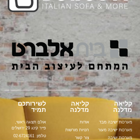
קליאה
קליאה
לשירותכם
מדלנה
מדלנה
תמיד
מערכות ישיבה מבד
אודות
אולם תצוגה ראשי,
פייר קינג 29 ירושלים
מערכות ישיבה מעור
חנויות מורשות
טלפון: 02-6724161
מערכות ישיבה
צור קשר