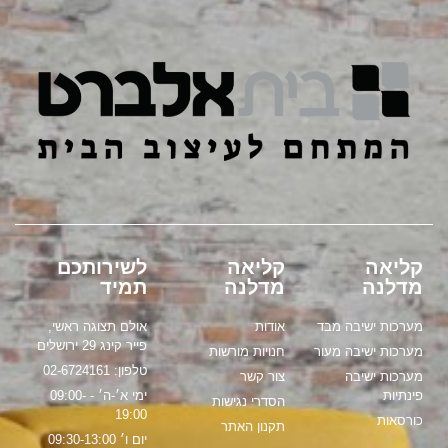
קליאה
קליאה
לשירותכם
מדלנה
מדלנה
תמיד
מערכות ישיבה מבד
אודות
אולם תצוגה ראשי,
פייר קינג 29 ירושלים
מערכות ישיבה מעור
חנויות מורשות
טלפון: 02-6724161
מערכות ישיבה
צור קשר
פינתיות
ימי א׳-ה׳ - 09:00-
הסדרי נגישות
19:00
כורסאות
תקנון האתר
יום ו׳ 09:30-13:00