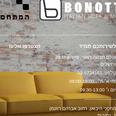
שירותכם תמיד
הצטרפו אלינו
אולם תצוגה ראשי, פייר קינג 29
רושלים
לפון: 02-6724161
מי א׳-ה׳ - 09:00-19:00
ום ו׳ 09:30-13:00
חסני היבואן, רחוב אברהם רוזנמן
, נתיבות