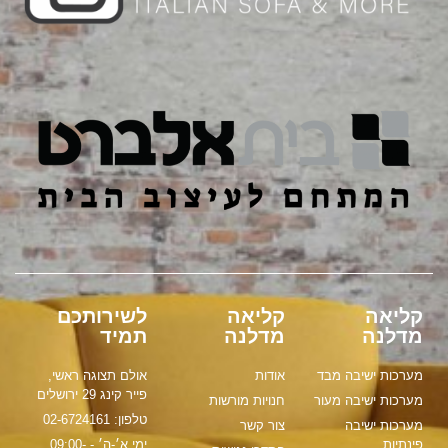
קליאה
קליאה
לשירותכם
מדלנה
מדלנה
תמיד
מערכות ישיבה מבד
אודות
אולם תצוגה ראשי,
פייר קינג 29 ירושלים
מערכות ישיבה מעור
חנויות מורשות
טלפון: 02-6724161
מערכות ישיבה
צור קשר
פינתיות
ימי א׳-ה׳ - 09:00-