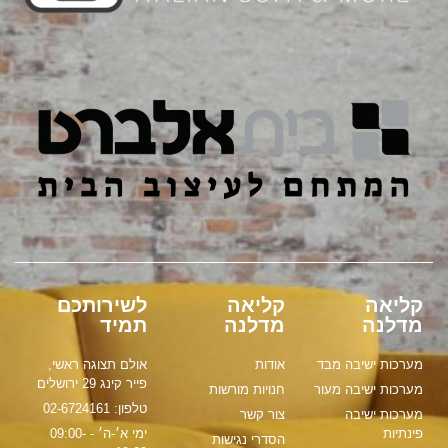
קליאה
קליאה
לשירותכם
מדלנה
מדלנה
תמיד
מערכות ישיבה מבד
אודות
אולם תצוגה ראשי,
פייר קינג 29 ירושלים
מערכות ישיבה מעור
חנויות מורשות
טלפון: 02-6724161
מערכות ישיבה
צור קשר
פינתיות
ימי א׳-ה׳ - 09:00-
הסדרי נגישות