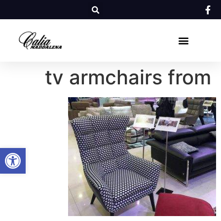
tv armchairs from
פתח סרגל