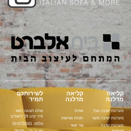
קליאה
קליאה
לשירותכם
מדלנה
מדלנה
תמיד
מערכות ישיבה מבד
אודות
אולם תצוגה ראשי,
פייר קינג 29 ירושלים
מערכות ישיבה מעור
חנויות מורשות
טלפון: 02-6724161
מערכות ישיבה
צור קשר
פינתיות
ימי א׳-ה׳ - 09:00-