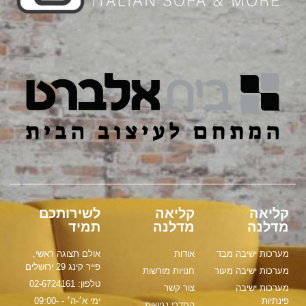
קליאה
קליאה
לשירותכם
מדלנה
מדלנה
תמיד
מערכות ישיבה מבד
אודות
אולם תצוגה ראשי,
פייר קינג 29 ירושלים
מערכות ישיבה מעור
חנויות מורשות
טלפון: 02-6724161
מערכות ישיבה
צור קשר
פינתיות
ימי א׳-ה׳ - 09:00-
הסדרי נגישות