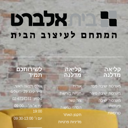
קליאה
קליאה
לשירותכם
מדלנה
מדלנה
תמיד
מערכות ישיבה מבד
אודות
אולם תצוגה ראשי,
פייר קינג 29 ירושלים
מערכות ישיבה מעור
חנויות מורשות
טלפון: 02-6724161
מערכות ישיבה
צור קשר
פינתיות
ימי א׳-ה׳ - 09:00-
הסדרי נגישות
19:00
כורסאות
תקנון האתר
יום ו׳ 09:30-13:00
מדיניות פרטיות