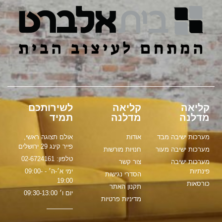
קליאה
קליאה
לשירותכם
מדלנה
מדלנה
תמיד
מערכות ישיבה מבד
אודות
אולם תצוגה ראשי,
פייר קינג 29 ירושלים
מערכות ישיבה מעור
חנויות מורשות
טלפון: 02-6724161
מערכות ישיבה
צור קשר
פינתיות
ימי א׳-ה׳ - 09:00-
הסדרי נגישות
19:00
כורסאות
תקנון האתר
יום ו׳ 09:30-13:00
מדיניות פרטיות