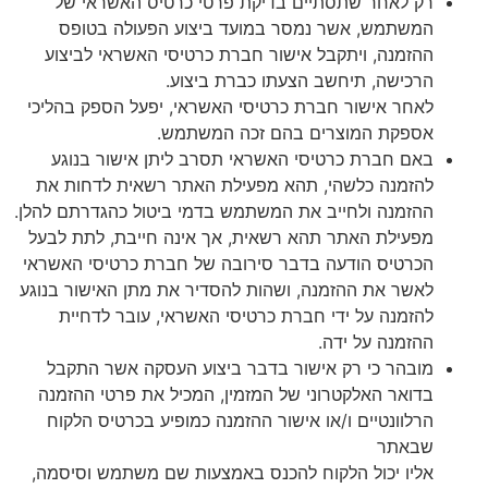
רק לאחר שתסתיים בדיקת פרטי כרטיס האשראי של
המשתמש, אשר נמסר במועד ביצוע הפעולה בטופס
ההזמנה, ויתקבל אישור חברת כרטיסי האשראי לביצוע
הרכישה, תיחשב הצעתו כברת ביצוע.
לאחר אישור חברת כרטיסי האשראי, יפעל הספק בהליכי
אספקת המוצרים בהם זכה המשתמש.
באם חברת כרטיסי האשראי תסרב ליתן אישור בנוגע
להזמנה כלשהי, תהא מפעילת האתר רשאית לדחות את
ההזמנה ולחייב את המשתמש בדמי ביטול כהגדרתם להלן.
מפעילת האתר תהא רשאית, אך אינה חייבת, לתת לבעל
הכרטיס הודעה בדבר סירובה של חברת כרטיסי האשראי
לאשר את ההזמנה, ושהות להסדיר את מתן האישור בנוגע
להזמנה על ידי חברת כרטיסי האשראי, עובר לדחיית
ההזמנה על ידה.
מובהר כי רק אישור בדבר ביצוע העסקה אשר התקבל
בדואר האלקטרוני של המזמין, המכיל את פרטי ההזמנה
הרלוונטיים ו/או אישור ההזמנה כמופיע בכרטיס הלקוח
שבאתר
אליו יכול הלקוח להכנס באמצעות שם משתמש וסיסמה,