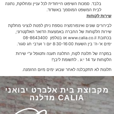
בלבד. סמכות השיפוט הייחודית לכל עניין ומחלוקת, נתונה
לבית המשפט המוסמך באשדוד.
שירות לקוחות
לבירורים שונים ואינפורמציה נוספת ניתן לפנות לנציגי מחלקת
שירות הלקוחות של החברה באמצעות הדואר האלקטרוני,
בכתובת www.calia.co.il או בטלפון 08-8643400
ימים א'-ה' בין השעות 8:30-16:00 יום ו' וערבי חג סגור.
במקרה של תלונת לקוח, התלונה תענה ותטופל ע"י שירות
הלקוחות עד 14 י.ע . לתשומת ליבך!
תלונות לא תתקבלנה לאחר שבוע ימים מיום ההזמנה.
מקבוצת בית אלברט יבואני
CALIA מדלנה