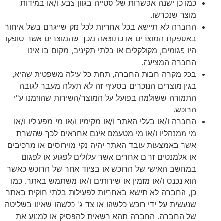
כמו כן ישנה אפשרות של סטייה בגוון צבע ו/או במידות
מוצר שנכרשו.
החברה לא תיישא בכל אחריות לכל נזק שייגרם בשל איחור
באספקת המוצרים או כתוצאה מכך שהמוצרים אשר סופקו
היו פגומים, מקולקלים או בלתי תקינים, מקום בו אינו
החברה המציעה.
בכל מקרה חבות החברה, תחת כל עילה משפטית שהיא,
בגין מוצרים הנזכרים בסעיף זה לא תעלה מעבר לגובה
התמורה ששולמה בפועל על המוצר/השירות שהוזמנו ע"י
הרוכש.
החברה ו/או בעלי האתר ו/או מקימיו ו/או מי מפעיליו ו/או
מי ממנהליו ו/או מי מטעמם אינם אחראים לכך שהשרת
אשר באמצעות עובד האתר יהיה נקי מוירוסים או מרכיבים
או אלמנטים זרים אחרים אשר עלולים לפגוע או לפגום
במחשב האישי של הרוכש או בציוד אחר של הרוכש כאשר
הוא נכנס ו/או מזמין או שירותים ו/או משתמש באתר. כמו
כן, החברה לא תישא באחריות לפעילות בלתי חוקית באתר
שנעשית על ידי רוכש כלשהו או צד ג' כלשהו שאינו בשליטה
של החברה. החברה תהא רשאית להפסיק או למנוע את