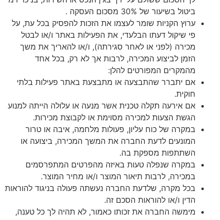
ביטול בשיעור של 30% מסכום העסקה .
ערוץ הקניות שומר לעצמו את הזכות להפסיק בכל עת, על
פי שיקול דעתו הבלעדי, את הפעילות באתר ו/או לבטל
מכירה (לפני או לאחר סגירתה), ו/או להאריך את משך
הזמן לביצוע המכירה, לרבות אך לא רק, בכל אחד
מהמקרים המפורטים להלן:
אם יתברר שהתבצעה או מתבצעת באתר פעילות בלתי
חוקית.
אם אירעה תקלה טכנית אשר מנעה או עלולה הייתה למנוע
הגשת הצעות למכירה מסוימת או לקבוצת מכירות.
במקרה של כוח עליון, פעולות מלחמה, איבה או טרור
המונעים לדעת החברה את המשך המכירה, ביצועה או
השתתפות מספקת בה.
במקרה שנפלה טעות באיזה מהפרטים המתפרסמים
במכירה, לרבות תיאור המוצר ו/או מחיר המוצר.
בכל מקרה, שלדעת החברה נעשתה פעולה בניגוד להוראות
הדין ו/או להוראות הסכם זה.
מימשה החברה את זכותו כאמור, לא תהיה לך כל טענה,