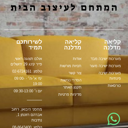
קליאה
קליאה
לשירותכם
מדלנה
מדלנה
תמיד
מערכות ישיבה מבד
אודות
אולם תצוגה ראשי,
פייר קינג 29 ירושלים
מערכות ישיבה מעור
חנויות מורשות
טלפון: 02-6724161
מערכות ישיבה
צור קשר
פינתיות
ימי א׳-ה׳ - 09:00-
הסדרי נגישות
19:00
כורסאות
תקנון האתר
יום ו׳ 09:30-13:00
מדיניות פרטיות
מחסני היבואן, רחוב
אברהם רוזנמן 1,
נתיבות
טלפון: 08-8643400