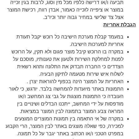
תביעה ו/או דרישה כלפיו מכל מין וסוג, לרבות בגין זכייה
במוצר או ציפייה לזכייה כאמור, אבדן רווח, רכישת המוצר
אצל צד שלישי במחיר גבוה יותר וכיו"ב.
הגבלת אחריות
במעמד קבלת מערכת הישיבה כל רוכש יקבל תעודת
אחריות למערכות הישיבה.
במקרה בו הרוכש קיבל מוצר פגום ולא תקין, על הרוכש
לפנות למחלקת השירות ולטעון את טענותיו, מוסכם על
הצדדים כי החברה תבדוק את התלונה ותהא רשאית
לשלוח איש שירות מטעמה לתיקון הבעיה.
האחריות על המוצר הינה בכפוף להוראות יצרן .
התמונות באתר מיועדות להמחשה בלבד. יודגש, כי לאור
העובדה כי התמונות מוצגות על גבי צג המחשב ו/או
מודפסות על ידי המחשב, ייתכנו הבדלים ושינויים בין
המראה צבע המוצר בתמונה לבין המוצר במציאות.
במקרה של אי התאמה בין תמונות המוצרים המוצעים
למכירה, כפי שאלה מוצגים באתר לבין המוצר, הרי הקבוע
במפרט הטכני ו/או הכתוב באתר יגבר על כל תמונה.