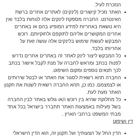
הנזכרת לעיל.
האתר מכיל קישורים (לינקים) לאתרים אחרים ברשת
האינטרנט. החברה מספקת לינקים אלה לנוחות בלבד ואין
היא נושאת באחריות למידע המופיע בהם או באתרים
אחרים המקושרים אליהם לתוקפם ולחוקיותם. רוכש
המבקש לעשות שימוש בלינקים אלה עושה זאת על
אחריותו בלבד.
כל המבקש ליצור לינק לאתר זה באתרים אחרים נדרש
לפנות בכתב ומראש לחברה על מנת לקבל אישור בכתב
לכך תנאים נוספים ומקום השיפוט.
החברה תהא רשאית לסגור את האתר או לבטל שירותים
או לצמצמם. כמו כן, תהא החברה רשאית לשנות את תקנון
האתר מעת לעת.
כל מחלוקת שהיא בין רוכש ו/או גולש באתר לבין החברה
בשל פעילות באמצעות האתר תתברר בישראל בכל אחד
מבתי המשפט ברחבי הארץ .
דין ושיפוט
הדין החל על הצעותיך ועל תקנון זה, הוא הדין הישראלי