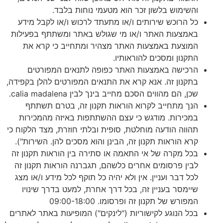
והשימוש בלשון זכר הוא מטעמי נוחות בלבד.
כל הרוכש שירותים ו/או מתעתד לרכוש ו/או לקבל מידע
באמצעות האתר ו/או מי שגולש באתר ומשתתף בפעילות
המוצעת באמצעות האתר מצהיר ומתחייב כי קרא את
התקנון ומסכים להוראותיו.
הרכישה באמצעות האתר כפופה לתנאים המפורטים
בתקנון זה. אנא קרא את התנאים המפורטים להלן בקפידה,
שכן, הם מהווים הסכם מחייב בינך לבין calia madalena.
הנך מתחייב לקרוא הוראות תקנון זה, בטרם תשתתף
במכירות. מודגש כי עצם ההשתתפות באיזה מהמכירות
תהווה הודעה מוחלטת, סופית ובלתי חוזרת, מצד הלקוח כי
קרא הוראות תקנון זה, הבינן והוא מסכים להן. השירות").
בכל מקרה של אי התאמה או סתירה בין הוראות תקנון זה
לבין פרסומים אחרים כלשהם, תגברנה הוראות תקנון זה
לכל דבר ועניין. אין ולא יהיה כל תוקף לכל מידע ו/או מצג
שיימסר בעניין זה, בכל דרך אחרת, למעט בדרך שינויו
המפורש של תקנון זה ופרסומו. 09:00-18:00
בכל הנוגע לקישוריות ("לינקים") המופיעות באתר לאתרים