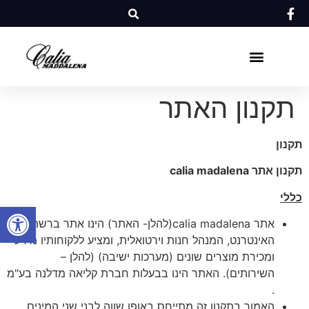
תקנון האתר
תקנון
תקנון אתר
calia madalena
כללי
פתח סרגל
אתר calia madalena(להלן- האתר) הינו אתר ברשת
האינטרנט, המנהל חנות וירטואלית, ומציע ללקוחותיו מידע
ומכירת מוצרים שונים (מערכות ישיבה) (להלן –
השירותים). האתר הינו בבעלות חברת קליאה מדלנה בע"מ
.
האמור בתקנון זה מתייחס באופן שווה לבני שני המינים,