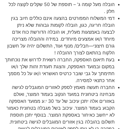
הובלה מעל קומה ג' – תוספת של 50 שקלים לקוצה לכל
חלק .
דמי המשלוח המפורטים בהצעה אינם כוללים חיוב בגין
הובלה חריגה, כגון, הובלה לקומות גבוהות שלא ניתן
לבצעה באמצעות מעלית, או הובלה הדורשת כוח אדם
מיוחד ו/או אמצעים מיוחדים. במידה וההובלה מצריכה
גורם חיצוני—חבלים/ מנוף ועוד, התשלום יהיה על חשבון
הלקוח בהתאם לצורך ההובלה !
בעת תיאום האספקה, החברה רשאית לדרוש את נוכחותך
במקום ובמועד האספקה, והצגת תעודת זהות שלך ו/או
חתימתך על גבי שובר כרטיס האשראי ו/או על כל מסמך
אחר כתנאי למסירה.
החברה תעשה מאמץ לספק לאזורים המוגבלים לגישה
מבחינה ביטחונית במועד הנקוב בעמוד המוצר, ואולם
באזורים אלה יתכן עיכוב של עד 30 י.ע ממועד האספקה
הקבוע בעמוד המוצר. עיכוב בשל מגבלה בטחונית כאמור
לא ייחשב כאיחור באספקת המוצר. בנוסף יתכן תוספת
תשלום בהובלה בגין אזורים המוגבלים לגישה ביטחונית.
במקרה בו לא ניתן לספק לאזורים המוגבלים לגישה