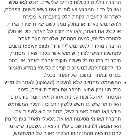
החברה וחלקם בבעלות צדדים שלישיים. רוכש ו/או גולש
ו/או כל צד ג' המבצע פעולות בו אינו רשאי לשנות, לפרסם,
לשדר או להעביר, לקחת חלק בהעברה או מכירה
ולהשתמש באתר או בחלק ממנו לשם יצירת יצירה נגזרת
או לנצל את האתר, ו/או את תוכנו של האתר, כולו או חלקו
למטרה כלשהי, למעט המטרה, שלשמה נוצר האתר.
החברה מתירה למשתמש "להוריד" (download) נתונים
למחשבו האישי לצורך שימוש אישי בלבד שאינו מסחרי,
היתר זה כמו גם כל פעולה חוקית אחרת באתר, אין בהם
כדי להקנות למשתמש זכות קניינית כלשהי במידע האמור
בפרט ובאתר ובתוכנו של האתר בכלל.
המשתמש מתחייב שלא להעלות (upload) לאתר כל מידע
מכל סוג ומין שהוא, המפר את זכויות היוצרים, סימני
המסחר ו/או כל זכות קניינית אחרת ו/או חומר פורנוגרפי
ו/או חומר שיש בו חשש ללשון הרע וכו'. העלה המשתמש
מידע ו/או חומר כאמור לעיל, מתחייב הוא לשפות את
החברה ו/או מי מטעמה ו/או את מפעילי האתר בגין כל נזק
ו/או הוצאה (לרבות שכ"ט עו"ד והוצאות משפט), שייגרמו
להם כתוצאה מהתנהגותו הבלתי ראויה של המשתמש,