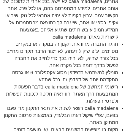
אחרים, calia madalena לא יישא בכל אחריות לתוכנם של
אותם אתרים, למידע המתפרסם בהם, או לכל פרט אחר
הקשור עמם. ערוץ הקניות לא יהיה אחראי לכל נזק ישיר או
עקיף, כספי או אחר, שייגרם לך כתוצאה מהסתמכות על
המידע המופיע בשירותים שתגיע אליהם באמצעות
קישוריות מאתר calia madalena.
חרגה החברה מהוראות תקנון זה במקרה או במקרים
מסוימים, ע"פ שיקול דעתה, לא ייצור הדבר תקדים מחייב
בכל צורה שהיא, ולא יהיה בכך כדי לחייב את החברה
לפעול בדרך דומה בכל מקרה אחר.
מומלץ להשתמש בדפדפן מסוג אקספלורר 6 או גרסה
מתקדמת יותר של דפדפן זה, ככל שתהא.
רישומי המחשב של calia madalena בדבר הפעולות
המתבצעות דרך האתר יהוו ראיה חלוטה לנכונות הפעולות
ולפרטי הפעולות.
calia madalena רשאי לשנות את תנאי התקנון מדי פעם
בפעם, עפ"י שיקול דעתו הבלעדי, באמצעות פרסום התקנון
המתוקן באתר.
מקום בו מופיעים המושגים הבאים ו/או מושגים דומים