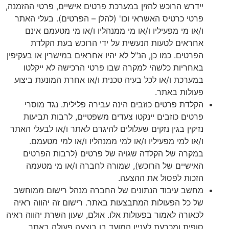
יידרש הרוכש להזין במערכת פרטים אישיים, פרטי ההזמנה,
פרטי כרטיס האשראי וכו' (להלן – הפרטים). בעלי האתר
ו/או מי מפעיליו ו/או מי ממנהליו ו/או מי מטעמם אינם
אחראים לטעות הנעשית על ידי הרוכש בעת הקלדת
הפרטים. כמו כן, הנ"ל לא יהיו אחראים במישרין או בעקיפין
באחריות כלשהי למקרה שבו פרטי הרכישה לא ייקלטו
במערכת ו/או לכל בעיה טכנית ו/או אחרת המונעת ביצוע
פעולות באתר.
הקלדת פרטים כוזבים הינה עבירה פלילית. נגד מוסרי
פרטים כוזבים יינקטו צעדים משפטיים, לרבות תביעות
נזיקין בגין נזקים שעלולים להיגרם לאתר ו/או לבעלי האתר
ו/או למי מפעיליו ו/או למי ממנהליו ו/או למי מטעמם.
במקרה של הקלדה שגויה של פרטים (לרבות הפרטים
האישיים של הרוכש), שמורה לחברה ו/או מי מטעמה
הזכות לפסול את ההצעה.
מחשב עיבוד הנתונים של החברה מנהל רישום ממוחשב
של כל הפעולות המתבצעות באתר. רישום זה יהווה ראיה
לכאורה לאמור בפעולות אלו. אולם, שעון השרת יהווה ראיה
סופית ומכרעת לעניין המועד בו בוצעה פעולה באתר.