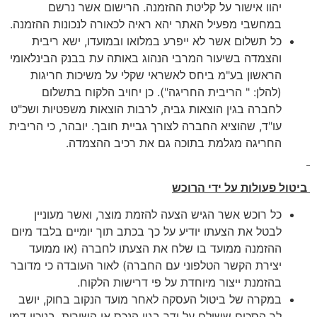
יהוו אישור על קליטת ההזמנה. הרישום אשר נרשם
במחשבי מפעיל האתר יהא ראיה לכאורה לנכונות ההזמנה.
כל תשלום אשר לא ייפרע במלואו ובמועדו, ישא ריבית
והצמדה בשיעור המרבי הנהוג באותה עת בבנק הבינלאומי
הראשון בע"מ ביחס לאשראי שקלי על משיכות חריגות
(להלן: " הריבית החריגה"). כן יחויב הלקוח בתשלום
לחברה בגין הוצאות גביה, לרבות הוצאות משפטיות ושכ"ט
עו"ד, שהוציא החברה לצורך גביית חובך. יובהר, כי הריבית
החריגה מגלמת בתוכה גם את רכיב ההצמדה.
ביטול פעולות על ידי הרוכש
כל רוכש אשר הגיש הצעה להזמת מוצר, ואשר מעוניין
לבטל את הצעתו יודיע על כך בכתב תוך יומיים בלבד מיום
ההזמנה ממועד בו שלח את הצעתו לחברה (או ממועד
יצירת הקשר הטלפוני עם החברה) לאור העובדה כי מדובר
בהזמנת ייצור מיוחדת על פי דרישות הלקוח.
במקרה של ביטול העסקה לאחר מועד הנקוב בחוק, יושב
לך הסכום ששולם על ידך בגין הנכס או השירות, בניכוי דמי