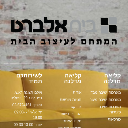
קליאה
קליאה
לשירותכם
מדלנה
מדלנה
תמיד
מערכות ישיבה מבד
אודות
אולם תצוגה ראשי,
פייר קינג 29 ירושלים
מערכות ישיבה מעור
חנויות מורשות
טלפון: 02-6724161
מערכות ישיבה
צור קשר
פינתיות
ימי א׳-ה׳ - 09:00-
הסדרי נגישות
19:00
כורסאות
תקנון האתר
יום ו׳ 09:30-13:00