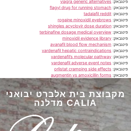
פינגבאק:
viagra generic alternatives
פינגבאק:
flagyl drug for running stomach
פינגבאק:
tadalafil reddit
פינגבאק:
rogaine minoxidil eyebrows
פינגבאק:
shingles acyclovir dose duration
פינגבאק:
terbinafine dosage medical overview
פינגבאק:
minoxidil evidence library
פינגבאק:
avanafil blood flow mechanism
פינגבאק:
vardenafil hepatic contraindications
פינגבאק:
vardenafil’s molecular pathway
פינגבאק:
vardenafil adverse event notes
פינגבאק:
orlistat cramping side effects
פינגבאק:
augmentin vs amoxicillin forms
מקבוצת בית אלברט יבואני
CALIA מדלנה