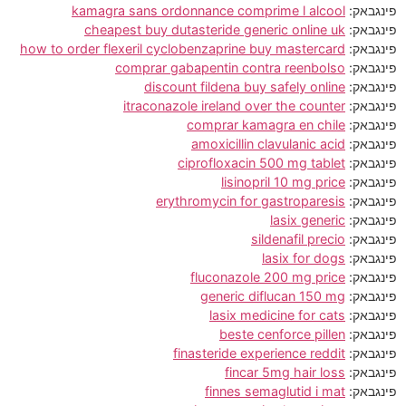
פינגבאק:
kamagra sans ordonnance comprime l alcool
פינגבאק:
cheapest buy dutasteride generic online uk
פינגבאק:
how to order flexeril cyclobenzaprine buy mastercard
פינגבאק:
comprar gabapentin contra reenbolso
פינגבאק:
discount fildena buy safely online
פינגבאק:
itraconazole ireland over the counter
פינגבאק:
comprar kamagra en chile
פינגבאק:
amoxicillin clavulanic acid
פינגבאק:
ciprofloxacin 500 mg tablet
פינגבאק:
lisinopril 10 mg price
פינגבאק:
erythromycin for gastroparesis
פינגבאק:
lasix generic
פינגבאק:
sildenafil precio
פינגבאק:
lasix for dogs
פינגבאק:
fluconazole 200 mg price
פינגבאק:
generic diflucan 150 mg
פינגבאק:
lasix medicine for cats
פינגבאק:
beste cenforce pillen
פינגבאק:
finasteride experience reddit
פינגבאק:
fincar 5mg hair loss
פינגבאק:
finnes semaglutid i mat