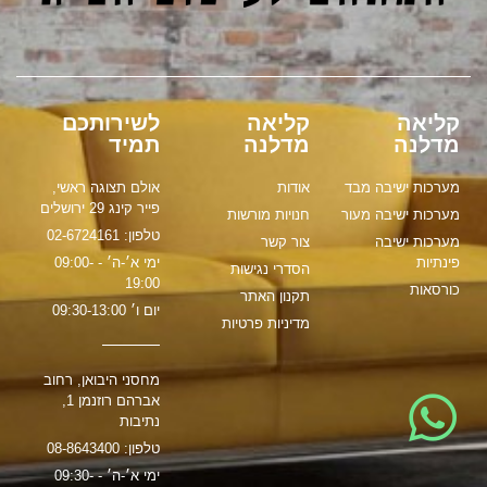
קליאה
קליאה
לשירותכם
מדלנה
מדלנה
תמיד
מערכות ישיבה מבד
אודות
אולם תצוגה ראשי,
פייר קינג 29 ירושלים
מערכות ישיבה מעור
חנויות מורשות
טלפון: 02-6724161
מערכות ישיבה
צור קשר
פינתיות
ימי א׳-ה׳ - 09:00-
הסדרי נגישות
19:00
כורסאות
תקנון האתר
יום ו׳ 09:30-13:00
מדיניות פרטיות
מחסני היבואן, רחוב
אברהם רוזנמן 1,
נתיבות
טלפון: 08-8643400
ימי א׳-ה׳ - 09:30-