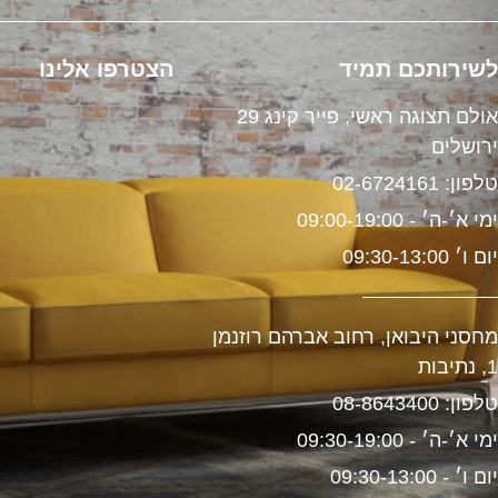
שירותכם תמיד
הצטרפו אלינו
אולם תצוגה ראשי, פייר קינג 29
רושלים
לפון: 02-6724161
מי א׳-ה׳ - 09:00-19:00
ום ו׳ 09:30-13:00
חסני היבואן, רחוב אברהם רוזנמן
, נתיבות
לפון: 08-8643400
מי א׳-ה׳ - 09:30-19:00
ום ו׳ - 09:30-13:00