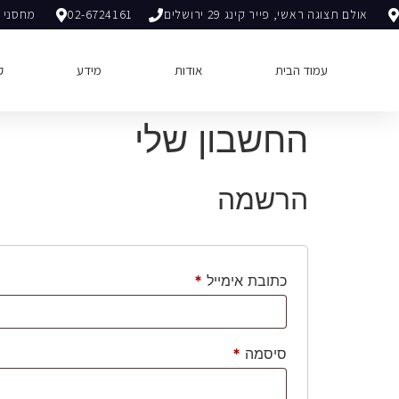
אולם תצוגה ראשי, פייר קינג 29 ירושלים
02-6724161
מחסני ה
עמוד הבית
אודות
מידע
ק
החשבון שלי
הרשמה
כתובת אימייל
*
סיסמה
*